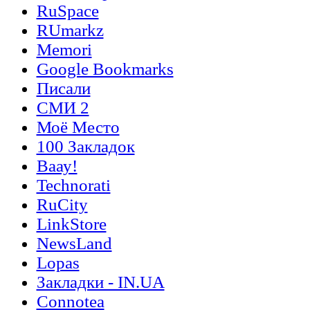
RuSpace
RUmarkz
Memori
Google Bookmarks
Писали
СМИ 2
Моё Место
100 Закладок
Ваау!
Technorati
RuCity
LinkStore
NewsLand
Lopas
Закладки - IN.UA
Connotea