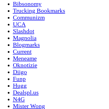
Bibsonomy
Trucking Bookmarks
Communizm
UCA
Slashdot
Magnolia
Blogmarks
Current
Meneame
Oknotizie
Diigo
Funp
Hugg
Dealspl.us
N4G
Mister Wong