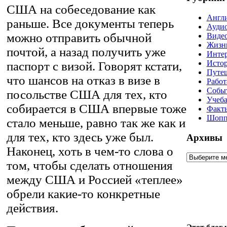
США на собеседование как
Англ
раньше. Все документы теперь
Ауди
можно отправить
обычной
Виде
Жизн
почтой, а назад получить уже
Инте
Истор
паспорт с визой. Говорят кстати,
Путе
что шансов на отказ в визе в
Рабо
Собы
посольстве США для тех, кто
Учеб
собирается в США впервые тоже
Факт
Шопп
стало меньше, равно так же как и
для тех, кто здесь уже был.
Архивы
Наконец, хоть в чем-то слова о
том, чтобы сделать отношения
между США и Россией «теплее»
обрели какие-то конкретные
действия.