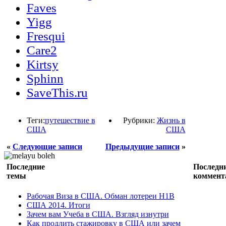
Faves
Yigg
Fresqui
Care2
Kirtsy
Sphinn
SaveThis.ru
Теги:
путешествие в
Рубрики:
Жизнь в
США
США
«
Следующие записи
Предыдущие записи
»
Последние
Последн
темы
коммент
Рабочая Виза в США. Обман лотереи H1B
США 2014. Итоги
Зачем вам Учеба в США. Взгляд изнутри
Как продлить стажировку в США или зачем