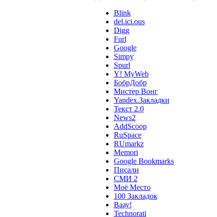
Blink
del.ici.ous
Digg
Furl
Google
Simpy
Spurl
Y! MyWeb
БобрДобр
Мистер Вонг
Yandex.Закладки
Текст 2.0
News2
AddScoop
RuSpace
RUmarkz
Memori
Google Bookmarks
Писали
СМИ 2
Моё Место
100 Закладок
Ваау!
Technorati