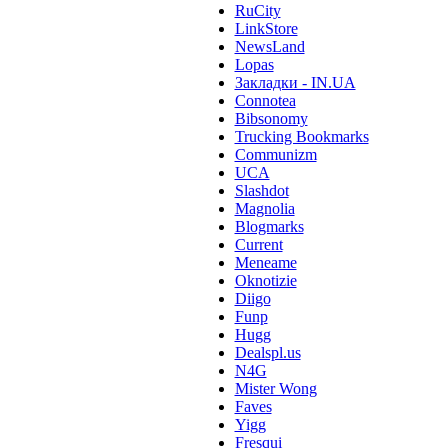
RuCity
LinkStore
NewsLand
Lopas
Закладки - IN.UA
Connotea
Bibsonomy
Trucking Bookmarks
Communizm
UCA
Slashdot
Magnolia
Blogmarks
Current
Meneame
Oknotizie
Diigo
Funp
Hugg
Dealspl.us
N4G
Mister Wong
Faves
Yigg
Fresqui