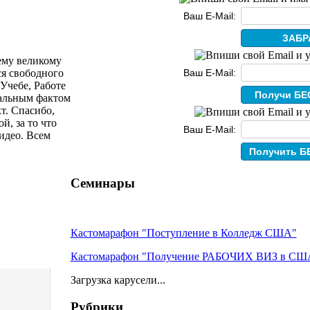
Ваш E-Mail:
ему великому
ся свободного
Ваш E-Mail:
 Учебе, Работе
чальным фактом
т. Спасибо,
й, за то что
Ваш E-Mail:
идео. Всем
Семинары
Кастомарафон "Поступление в Колледж США"
Кастомарафон "Получение РАБОЧИХ ВИЗ в СШ
Загрузка карусели...
Рубрики