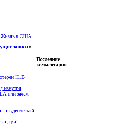
:
Жизнь в США
ущие записи
»
Последние
комментарии
лотереи H1B
д изнутри
ША или зачем
ы студенческой
изнутри!