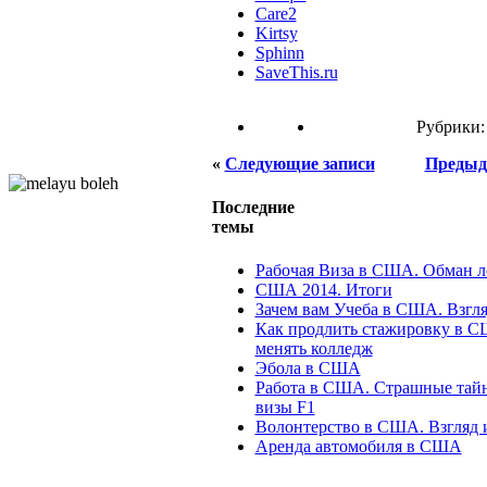
Care2
Kirtsy
Sphinn
SaveThis.ru
Рубрики
«
Следующие записи
Предыд
Последние
темы
Рабочая Виза в США. Обман 
США 2014. Итоги
Зачем вам Учеба в США. Взгля
Как продлить стажировку в С
менять колледж
Эбола в США
Работа в США. Страшные тайн
визы F1
Волонтерство в США. Взгляд 
Аренда автомобиля в США