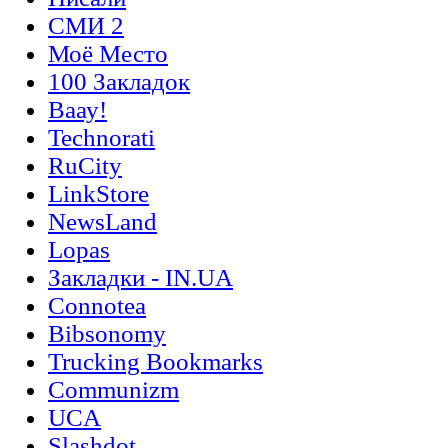
СМИ 2
Моё Место
100 Закладок
Ваау!
Technorati
RuCity
LinkStore
NewsLand
Lopas
Закладки - IN.UA
Connotea
Bibsonomy
Trucking Bookmarks
Communizm
UCA
Slashdot