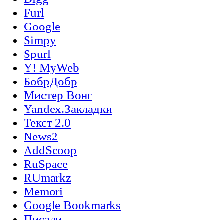
Furl
Google
Simpy
Spurl
Y! MyWeb
БобрДобр
Мистер Вонг
Yandex.Закладки
Текст 2.0
News2
AddScoop
RuSpace
RUmarkz
Memori
Google Bookmarks
Писали