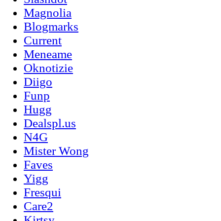
Magnolia
Blogmarks
Current
Meneame
Oknotizie
Diigo
Funp
Hugg
Dealspl.us
N4G
Mister Wong
Faves
Yigg
Fresqui
Care2
Kirtsy