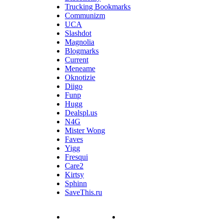
Trucking Bookmarks
Communizm
UCA
Slashdot
Magnolia
Blogmarks
Current
Meneame
Oknotizie
Diigo
Funp
Hugg
Dealspl.us
N4G
Mister Wong
Faves
Yigg
Fresqui
Care2
Kirtsy
Sphinn
SaveThis.ru