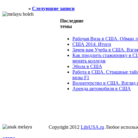
«
Следующие записи
Последние
темы
Рабочая Виза в США. Обман 
США 2014. Итоги
Зачем вам Учеба в США. Взгля
Как продлить стажировку в С
менять колледж
Эбола в США
Работа в США. Страшные тайн
визы F1
Волонтерство в США. Взгляд 
Аренда автомобиля в США
Copyright 2012
LifeUSA.ru
Любое использо