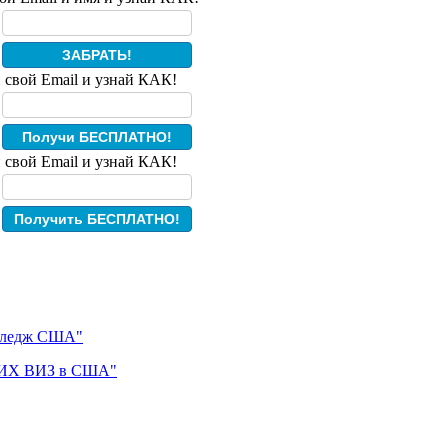
олледж США"
ЧИХ ВИЗ в США"