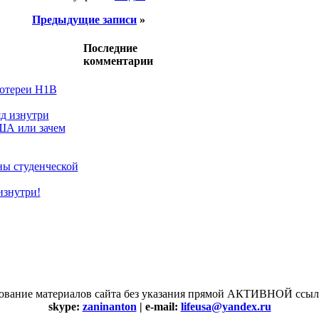
Предыдущие записи
»
Последние
комментарии
лотереи H1B
д изнутри
ША или зачем
ы студенческой
изнутри!
вание материалов сайта без указания прямой АКТИВНОЙ ссылк
skype:
zaninanton
| e-mail:
lifeusa@yandex.ru