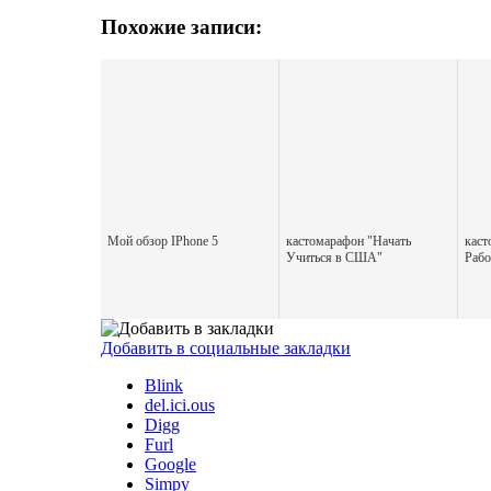
Похожие записи:
Мой обзор IPhone 5
кастомарафон "Начать
каст
Учиться в США"
Раб
Добавить в социальные закладки
Blink
del.ici.ous
Digg
Furl
Google
Simpy