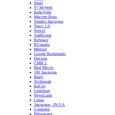
Spurl
Y! MyWeb
БобрДобр
Мистер Вонг
Yandex.Закладки
Текст 2.0
News2
AddScoop
RuSpace
RUmarkz
Memori
Google Bookmarks
Писали
СМИ 2
Моё Место
100 Закладок
Ваау!
Technorati
RuCity
LinkStore
NewsLand
Lopas
Закладки - IN.UA
Connotea
Bibsonomy