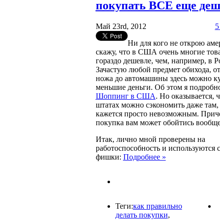
покупать ВСЕ еще деш
Май 23rd, 2012
5
Ни для кого не открою аме
скажу, что в США очень многие тов
гораздо дешевле, чем, например, в Р
Зачастую любой предмет обихода, о
ножа до автомашины здесь можно ку
меньшие деньги. Об этом я подробно
Шоппинг в США
. Но оказывается, 
штатах можно сэкономить даже там, 
кажется просто невозможным. Прич
покупка вам может обойтись вообще
Итак, лично мной проверены на
работоспособность и используются
фишки:
Подробнее »
Теги:
как правильно
делать покупки
,