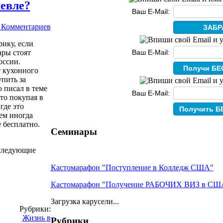
евле?
Ваш E-Mail:
 Комментариев
рику, если
ары стоят
Ваш E-Mail:
оссии.
т кухонного
пить за
 писал в теме
Ваш E-Mail:
что покупая в
где это
ем иногда
 бесплатно.
Семинары
 следующие
Кастомарафон "Поступление в Колледж США"
Кастомарафон "Получение РАБОЧИХ ВИЗ в СШ
Загрузка карусели...
Рубрики:
Жизнь в
Рубрики