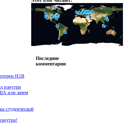
Этот блог читают:
Последние
комментарии
лотереи H1B
д изнутри
ША или зачем
ы студенческой
изнутри!