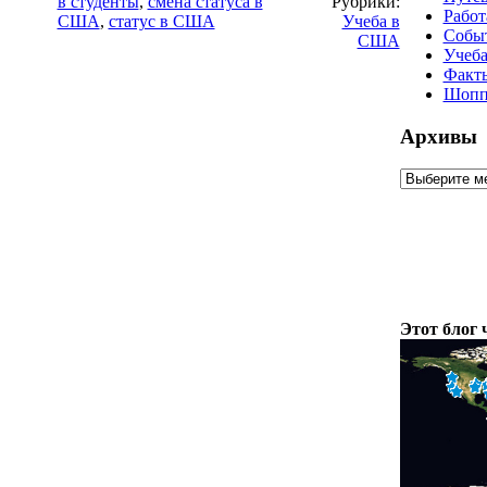
в студенты
,
смена статуса в
Рубрики:
Рабо
США
,
статус в США
Учеба в
Собы
США
Учеб
Факт
Шопп
Архивы
Этот блог 