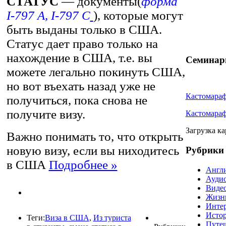
СТАТУС
— документы(
форма
I-797 A, I-797 C
), которые могут
быть выданы только в США.
Статус дает право только на
нахождение в США, т.е. вы
Семина
можете легально покинуть США,
но вот въехать назад уже не
Кастомара
получиться, пока снова не
получите визу.
Кастомара
Загрузка ка
Важно понимать то, что открыть
новую визу, если вы ниходитесь
Рубрики
в США
Подробнее »
Англ
Ауди
Виде
Жизн
Инте
Истор
Теги:
Виза в США
,
Из туриста
Путе