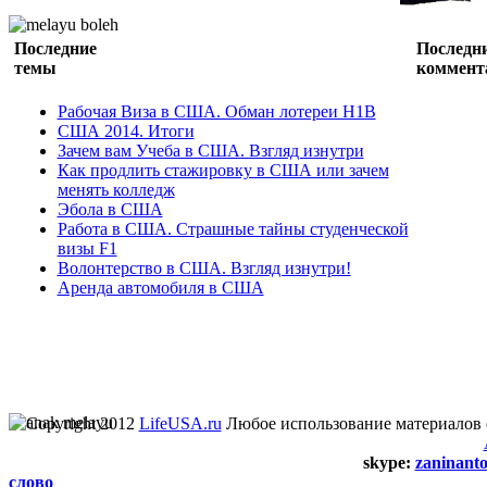
Последние
Последн
темы
коммент
Рабочая Виза в США. Обман лотереи H1B
США 2014. Итоги
Зачем вам Учеба в США. Взгляд изнутри
Как продлить стажировку в США или зачем
менять колледж
Эбола в США
Работа в США. Страшные тайны студенческой
визы F1
Волонтерство в США. Взгляд изнутри!
Аренда автомобиля в США
Copyright 2012
LifeUSA.ru
Любое использование материалов 
skype:
zaninant
слово