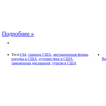
Подробнее »
Теги:
I-94
,
граница США
,
миграционная форма
,
поездка в США
,
путешествие в США
,
Ви
таможенная декларация
,
туризм в США