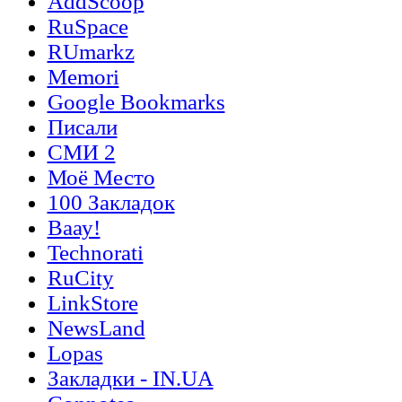
AddScoop
RuSpace
RUmarkz
Memori
Google Bookmarks
Писали
СМИ 2
Моё Место
100 Закладок
Ваау!
Technorati
RuCity
LinkStore
NewsLand
Lopas
Закладки - IN.UA