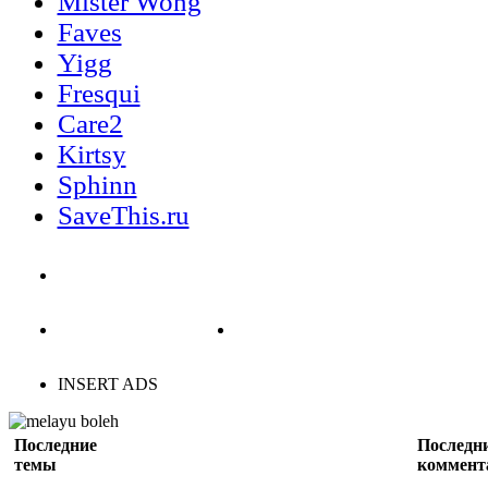
Mister Wong
Faves
Yigg
Fresqui
Care2
Kirtsy
Sphinn
SaveThis.ru
INSERT ADS
Последние
Последн
темы
коммент