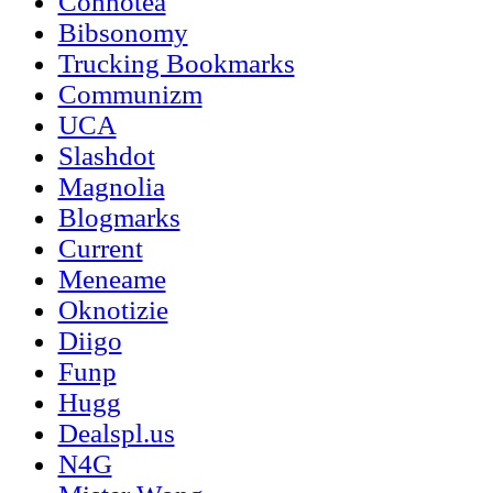
Connotea
Bibsonomy
Trucking Bookmarks
Communizm
UCA
Slashdot
Magnolia
Blogmarks
Current
Meneame
Oknotizie
Diigo
Funp
Hugg
Dealspl.us
N4G