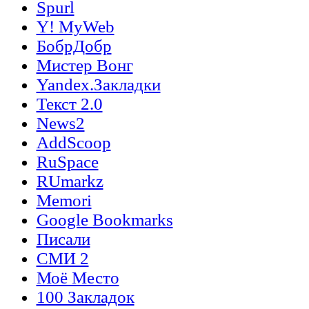
Spurl
Y! MyWeb
БобрДобр
Мистер Вонг
Yandex.Закладки
Текст 2.0
News2
AddScoop
RuSpace
RUmarkz
Memori
Google Bookmarks
Писали
СМИ 2
Моё Место
100 Закладок