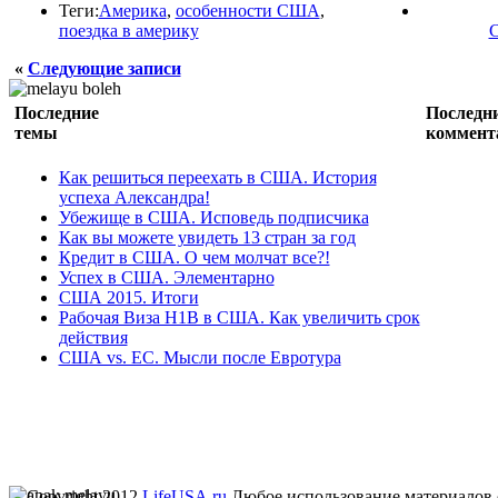
Теги:
Америка
,
особенности США
,
поездка в америку
«
Следующие записи
Последние
Последн
темы
коммент
Как решиться переехать в США. История
успеха Александра!
Убежище в США. Исповедь подписчика
Как вы можете увидеть 13 стран за год
Кредит в США. О чем молчат все?!
Успех в США. Элементарно
США 2015. Итоги
Рабочая Виза H1B в США. Как увеличить срок
действия
США vs. ЕС. Мысли после Евротура
Copyright 2012
LifeUSA.ru
Любое использование материалов 