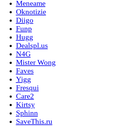
Meneame
Oknotizie
Diigo
Funp
Hugg
Dealspl.us
N4G
Mister Wong
Faves
Yigg
Fresqui
Care2
Kirtsy
Sphinn
SaveThis.ru